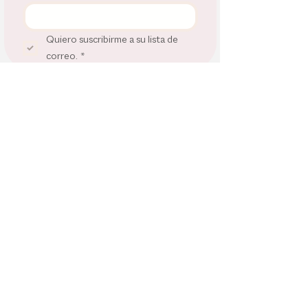
Quiero suscribirme a su lista de 
correo.
*
SERVICIO CLIENTE
INFORMACIÓN
Preguntas frecuentes
Política de privacidad
Cuidado de productos
Política de envíos
Guía de diamantes
Política de devolución
Guía de tallas
Términos y condiciones
Garantias
Guía de tallas
Contacto
© OGGDESIGN Jewelry Barcelona 2026. TODOS LOS DERECHOS
RESERVADOS