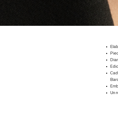
Elab
Pied
Diam
Edic
Cada
Barc
Emba
Un r