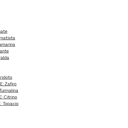
nate
matista
amarina
ante
alda
ridoto
 Zafiro
urmalina
 Citrino
 Topacio