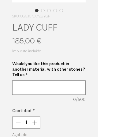
SKU: OGGJCK3LY22YGP
LADY CUFF
Precio
185,00 €
Impuesto incluido
Would you like this product in
another material, with other stones?
Tell us
*
0/500
Cantidad
*
Agotado