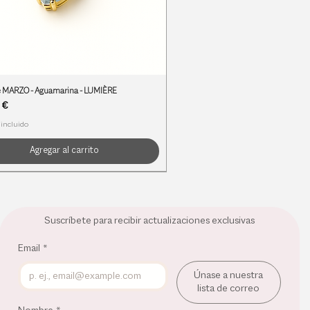
e MARZO - Aguamarina - LUMIÈRE
 €
 incluido
Agregar al carrito
S DE NACIMIENTO
S DE NACIMIENTO
S DE NACIMIENTO
Suscríbete para recibir actualizaciones exclusivas
Email
*
Únase a nuestra
lista de correo