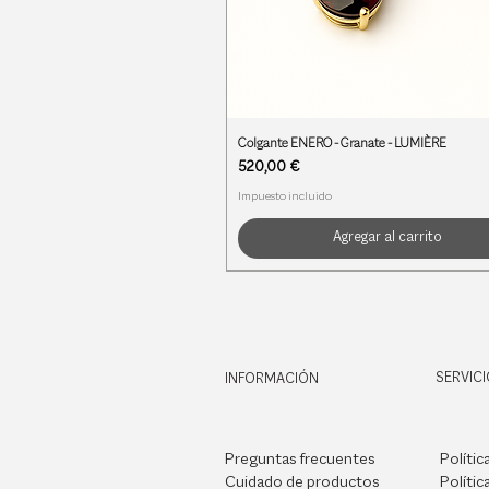
Colgante ENERO - Granate - LUMIÈRE
Precio
520,00 €
Impuesto incluido
Agregar al carrito
PIEDRAS DE NACIMIENTO
PIEDRAS DE NACIMIENTO
PIEDRAS DE NACIMIENTO
SERVICI
INFORMACIÓN
Preguntas frecuentes
Polític
Cuidado de productos
Polític