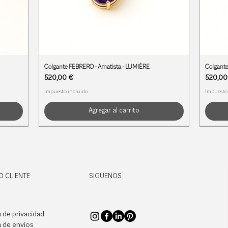
Colgante FEBRERO - Amatista - LUMIÈRE
Colgant
Precio
Precio
520,00 €
520,00
Impuesto incluido
Impuesto
Agregar al carrito
PIEDRAS DE NACIMIENTO
PIEDRAS DE NACIMIENTO
PIEDRAS DE NACIMIENTO
PIEDRA
PIEDRA
PIEDRA
O CLIENTE
SIGUENOS
a de privacidad
a de envíos