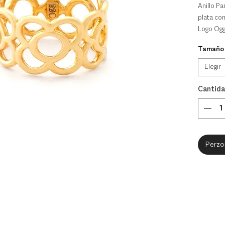
Anillo Pa
plata con
Logo Ogg 
Tamaño
este anil
tiempo d
Elegir
los días 
Cantid
Perzon