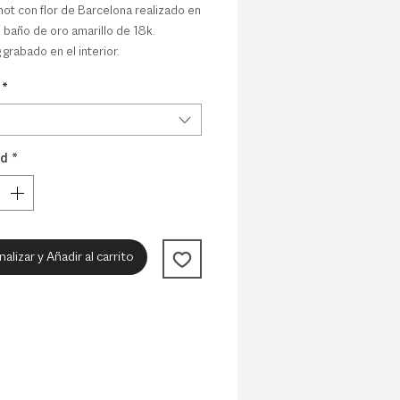
not con flor de Barcelona realizado en
 baño de oro amarillo de 18k.
grabado en el interior.
*
lo es
hecho a pedido
y necesita un
e fabricación de 4-6 semanas, más
de envío habituales.
ad
*
alizar y Añadir al carrito