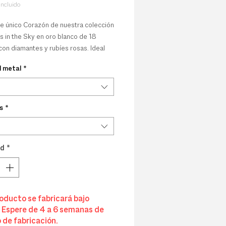
incluido
e único Corazón de nuestra colección
 in the Sky en oro blanco de 18
con diamantes y rubíes rosas. Ideal
segundo agujero de perforación. Se
l metal
*
r unidad o por par.
 8 mm x 8 mm.
 grabado en la parte trasera.
s
*
ad
*
oducto se fabricará bajo
 Espere de 4 a 6 semanas de
 de fabricación.