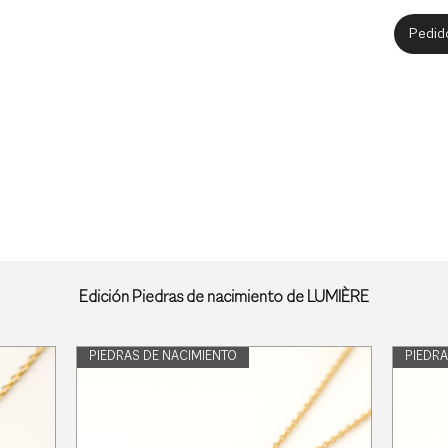
Pedid
de la colección Diamonds in the Sky, pensados para sublimar a las mujer
es de color rosa. Se adaptan perfectamente tanto para el día como para
Edición Piedras de nacimiento de LUMIÈRE
entes eligiendo diamantes con otra combinación de piedras de colores. 
PIEDRAS DE NACIMIENTO
PIEDRA