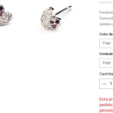
Impuesto 
Pendient
Diamonds
quilates 
para el 
Color de
vende po
Tamaño:
Elegir
Logo Ogg
Unidade
Elegir
Cantid
Este pr
pedido.
período