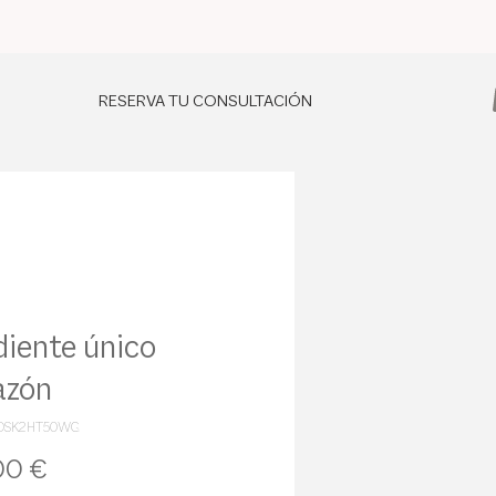
RESERVA TU CONSULTACIÓN
iente único
azón
GDSK2HT50WG
Precio
00 €