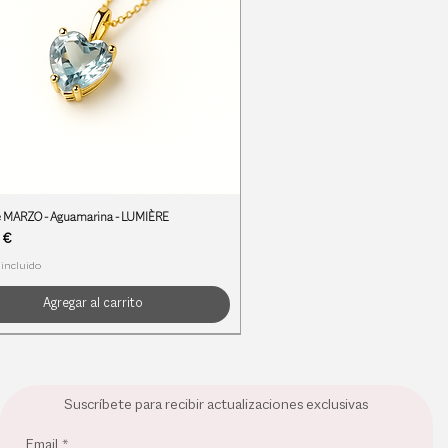
e MARZO - Aguamarina - LUMIÈRE
 €
 incluido
Agregar al carrito
S DE NACIMIENTO
S DE NACIMIENTO
S DE NACIMIENTO
Suscríbete para recibir actualizaciones exclusivas
Email
*