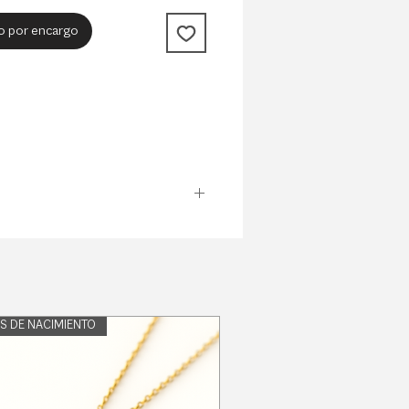
o por encargo
es. Están delicadamente fabricados a
 la noche.
Click
aquí
para su pedido
S DE NACIMIENTO