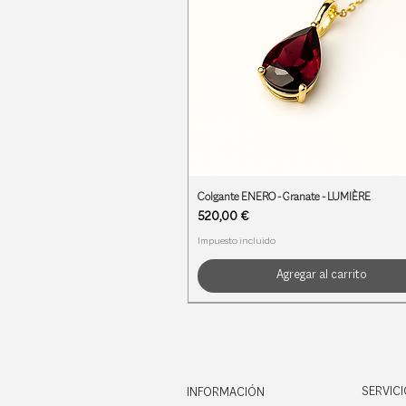
Colgante ENERO - Granate - LUMIÈRE
Precio
520,00 €
Impuesto incluido
Agregar al carrito
PIEDRAS DE NACIMIENTO
PIEDRAS DE NACIMIENTO
PIEDRAS DE NACIMIENTO
SERVICI
INFORMACIÓN